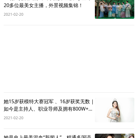
20多位最美女主播，外景视频集锦！
2021-02-20
她15岁获模特大赛冠军 、16岁获奖无数 |
如今是主持人、职业导师及拥有800W+粉
丝的网红主播：越努力越幸运！
2021-02-20
她是史上最美混血“新闻人”，精通多国语