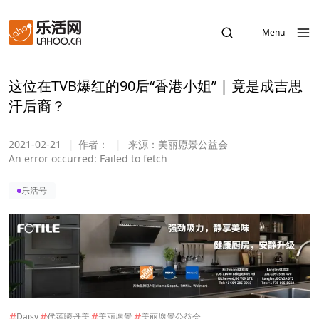
Menu
这位在TVB爆红的90后“香港小姐” | 竟是成吉思
汗后裔？
2021-02-21
|
作者：
|
来源：
美丽愿景公益会
An error occurred:
Failed to fetch
乐活号
#
#
#
#
Daisy
代莲曦丹美
美丽愿景
美丽愿景公益会