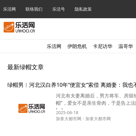
乐活网
联络我们
乐活号
隐私政策
乐活网
伊朗危机
卡尼访华
温哥华
最新绿帽文章
绿帽男︱河北汉白养10年“便宜女”索偿 离婚妻：我
河北有夫妻离婚后，男方将车、房留给
帽”，爱女不是亲生骨肉，于是告上法
[…]
2025-06-18
加拿大都市网
-
加拿大都市网