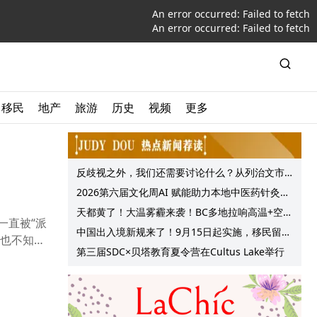
An error occurred:
Failed to fetch
An error occurred:
Failed to fetch
移民
地产
旅游
历史
视频
更多
反歧视之外，我们还需要讨论什么？从列治文市
议会一项动议谈起
2026第六届文化周AI 赋能助力本地中医药针灸服
务提质升级
天都黄了！大温雾霾来袭！BC多地拉响高温+空气
一直被“派
质量预警 最高可达35°C！
中国出入境新规来了！9月15日起实施，移民留学
己也不知
中介迎来最强监管！
第三届SDC×贝塔教育夏令营在Cultus Lake举行