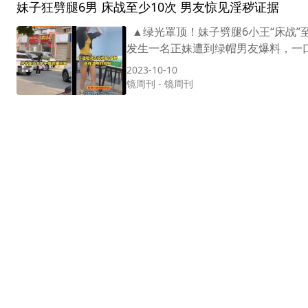
妹子狂劈腿6男 床战至少10次 男友惊见淫秽证据
▲绿光罩顶！妹子劈腿6小王“床战”
发生一名正妹遭到绿帽男友爆料，一口气
2023-10-10
镜周刊
-
镜周刊