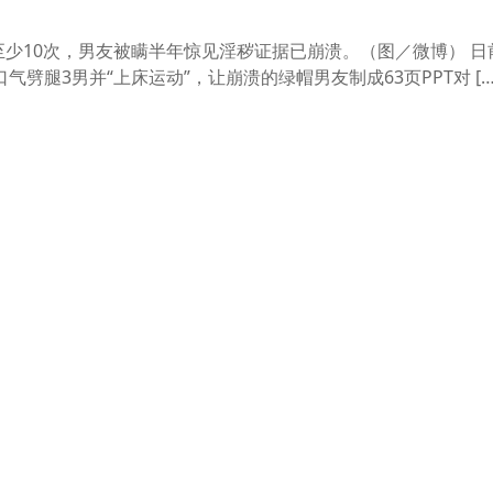
至少10次，男友被瞒半年惊见淫秽证据已崩溃。（图／微博） 日
劈腿3男并“上床运动”，让崩溃的绿帽男友制成63页PPT对 […