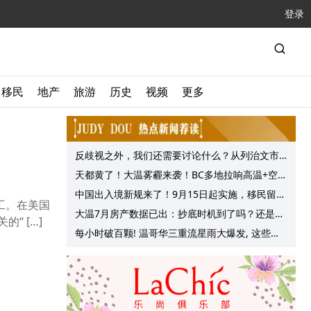
登录
移民
地产
旅游
历史
视频
更多
反歧视之外，我们还需要讨论什么？从列治文市
议会一项动议谈起
天都黄了！大温雾霾来袭！BC多地拉响高温+空气
质量预警 最高可达35°C！
中国出入境新规来了！9月15日起实施，移民留学
工。在美国
中介迎来最强监管！
大温7月房产数据已出：抄底时机到了吗？还是再
“ […]
等等？他们这么建议的
每小时破百颗! 温哥华三重流星雨大爆发, 这些最
佳观赏地点提前收藏!