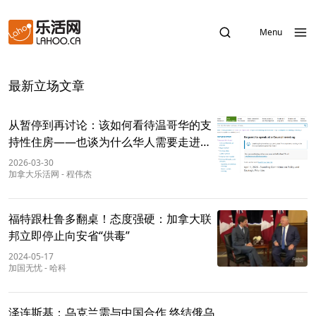
Menu
最新立场文章
从暂停到再讨论：该如何看待温哥华的支
持性住房——也谈为什么华人需要走进市
议会发声
2026-03-30
加拿大乐活网
-
程伟杰
福特跟杜鲁多翻桌！态度强硬：加拿大联
邦立即停止向安省“供毒”
2024-05-17
加国无忧
-
哈科
泽连斯基：乌克兰需与中国合作 终结俄乌