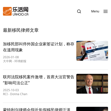
Menu
最新移民律师文章
加移民部叫停外国企业家签证计划，称存
在滥用现象
2026-01-08
大中网
-
环球邮报
联邦法院移民案件激增，首席大法官警告
“影响司法公正”
2025-10-03
RCI
-
Donna Chan
蒙特利尔律师会指近年假移民律师泛滥