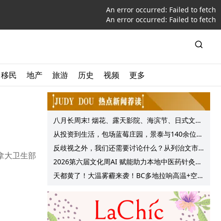
An error occurred:
Failed to fetch
An error occurred:
Failed to fetch
移民
地产
旅游
历史
视频
更多
八月长周末! 烟花、露天影院、海滨节、日式文化
节庆, 大温哥华各种精彩活动上线!
从投资到生活，包场蓝莓庄园，景泰与140余位客
户共享夏日”莓”好时光
反歧视之外，我们还需要讨论什么？从列治文市
加拿大卫生部
议会一项动议谈起
2026第六届文化周AI 赋能助力本地中医药针灸服
务提质升级
天都黄了！大温雾霾来袭！BC多地拉响高温+空气
质量预警 最高可达35°C！