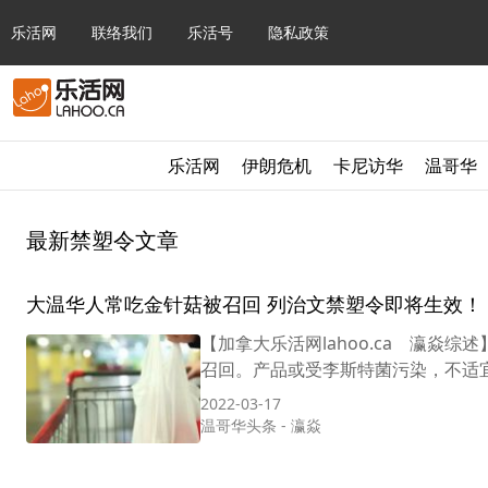
乐活网
联络我们
乐活号
隐私政策
乐活网
伊朗危机
卡尼访华
温哥华
最新禁塑令文章
大温华人常吃金针菇被召回 列治文禁塑令即将生效！
【加拿大乐活网lahoo.ca 瀛焱综述
召回。产品或受李斯特菌污染，不适宜食
2022-03-17
温哥华头条
-
瀛焱