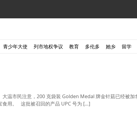
青少年大使
列市地权争议
教育
多伦多
她乡
留学
】大温市民注意，200 克袋装 Golden Medal 牌金针菇已经被
用。 这批被召回的产品 UPC 号为 […]