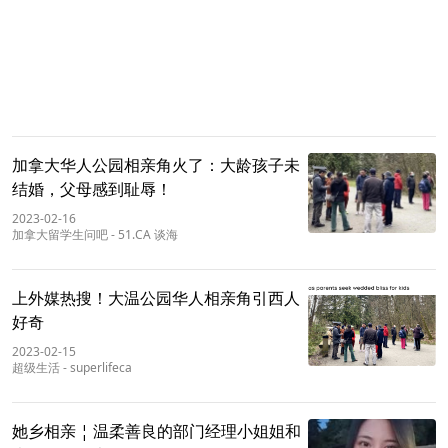
加拿大华人公园相亲角火了：大龄孩子未
结婚，父母感到耻辱！
2023-02-16
加拿大留学生问吧
-
51.CA 谈海
上外媒热搜！大温公园华人相亲角引西人
好奇
2023-02-15
超级生活
-
superlifeca
她乡相亲 ¦ 温柔善良的部门经理小姐姐和