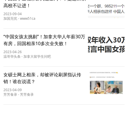
高校不让进！
2023-09-04
加国无忧
-
www51ca
“中国女孩太挑剔”！加拿大华人年薪30万
有房，回国相亲10多次全失败！
2023-04-26
温哥华头条
-
加拿大留学生问吧
女硕士网上相亲，却被评论刷屏指认传
销！谁在说谎？
2023-04-09
芳芳食录
-
芳芳食录