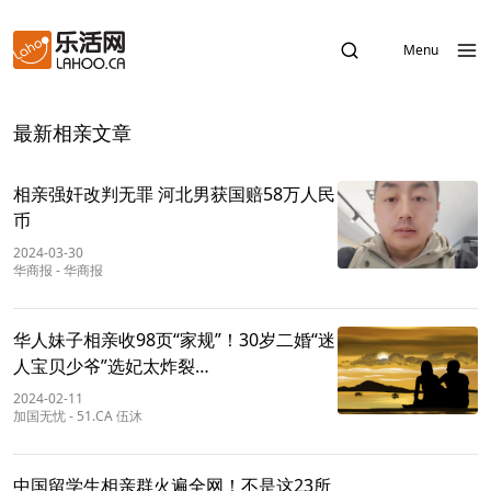
Menu
最新相亲文章
相亲强奸改判无罪 河北男获国赔58万人民
币
2024-03-30
华商报
-
华商报
华人妹子相亲收98页“家规”！30岁二婚“迷
人宝贝少爷”选妃太炸裂…
2024-02-11
加国无忧
-
51.CA 伍沐
中国留学生相亲群火遍全网！不是这23所