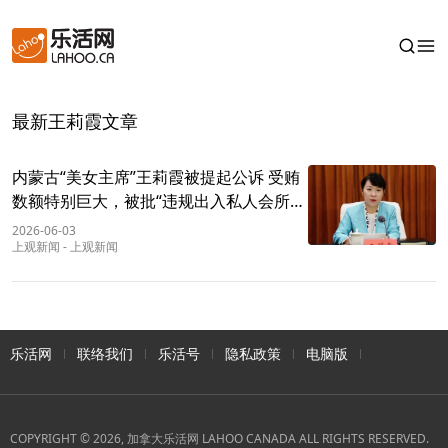
最新王莉霞文章
内蒙古“美女主席”王莉霞被提起公诉 受贿
数额特别巨大，被批“违规出入私人会所”
“家风不正，对家属失管失教”
2026-06-03
上观新闻
-
上观新闻
乐活网
联络我们
乐活号
隐私政策
电脑版
COPYRIGHT © 2026, 加拿大乐活网 LAHOO CANADA ALL RIGHTS RESERVED.