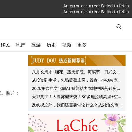
An error occurred:
Failed to fetch
An error occurred:
Failed to fetch
移民
地产
旅游
历史
视频
更多
八月长周末! 烟花、露天影院、海滨节、日式文化
节庆, 大温哥华各种精彩活动上线!
从投资到生活，包场蓝莓庄园，景泰与140余位客
户共享夏日”莓”好时光
2026第六届文化周AI 赋能助力本地中医药针灸服
议。照片：
务提质升级
天都黄了！大温雾霾来袭！BC多地拉响高温+空气
质量预警 最高可达35°C！
反歧视之外，我们还需要讨论什么？从列治文市
议会一项动议谈起