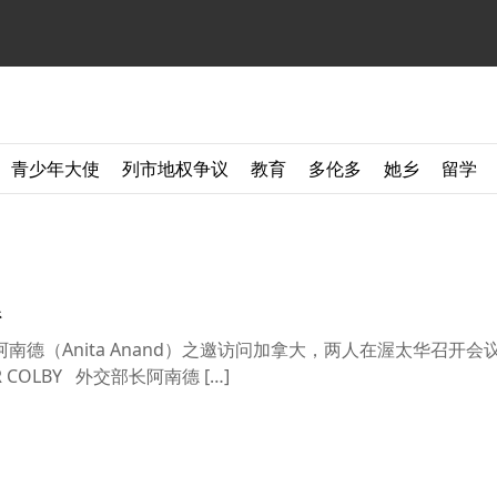
青少年大使
列市地权争议
教育
多伦多
她乡
留学
系
德（Anita Anand）之邀访问加拿大，两人在渥太华召开会
NCER COLBY 外交部长阿南德 […]