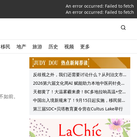
An error occurred:
Failed to fetch
An error occurred:
Failed to fetch
移民
地产
旅游
历史
视频
更多
反歧视之外，我们还需要讨论什么？从列治文市
议会一项动议谈起
2026第六届文化周AI 赋能助力本地中医药针灸服
务提质升级
天都黄了！大温雾霾来袭！BC多地拉响高温+空气
大不如前。
质量预警 最高可达35°C！
中国出入境新规来了！9月15日起实施，移民留学
中介迎来最强监管！
第三届SDC×贝塔教育夏令营在Cultus Lake举行