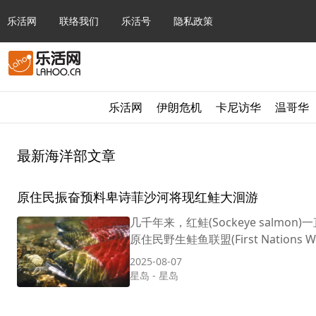
乐活网
联络我们
乐活号
隐私政策
乐活网
伊朗危机
卡尼访华
温哥华
最新海洋部文章
原住民振奋预料卑诗菲沙河将现红鲑大洄游
几千年来，红鲑(Sockeye sal
原住民野生鲑鱼联盟(First Nations Wild 
2025-08-07
星岛
-
星岛