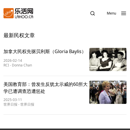
Menu
最新民权文章
加拿大民权先驱贝利斯（Gloria Baylis）
2026-02-14
RCI
-
Donna Chan
美国教育部：曾发生反犹太示威的60所大
学已遭调查恐遭惩处
2025-03-11
世界日报
-
世界日报