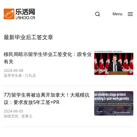
Menu
最新毕业后工签文章
移民局暗示留学生毕业工签变化：跟专业
有关
2024-06-08
温哥华头条
-
江礼且
7万留学生将被迫离开加拿大！大规模抗
议：要求发放5年工签+PR
2024-06-05
加国无忧
-
坚果儿