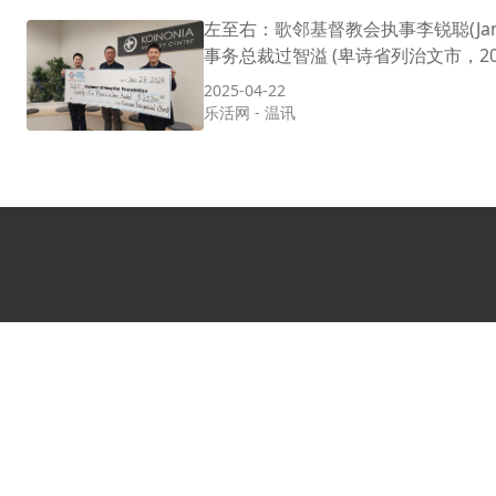
左至右：歌邻基督教会执事李锐聪(Jami
事务总裁过智溢 (卑诗省列治文市，202
2025-04-22
乐活网
-
温讯