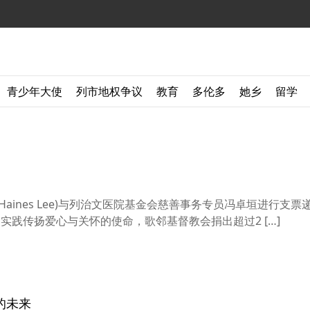
青少年大使
列市地权争议
教育
多伦多
她乡
留学
aines Lee)与列治文医院基金会慈善事务专员冯卓垣进行支票
)为实践传扬爱心与关怀的使命，歌邻基督教会捐出超过2 […]
的未来