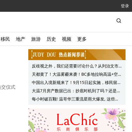
登录
移民
地产
旅游
历史
视频
更多
反歧视之外，我们还需要讨论什么？从列治文市
议会一项动议谈起
天都黄了！大温雾霾来袭！BC多地拉响高温+空气
质量预警 最高可达35°C！
中国出入境新规来了！9月15日起实施，移民留学
递交仪式
中介迎来最强监管！
大温7月房产数据已出：抄底时机到了吗？还是再
等等？他们这么建议的
每小时破百颗! 温哥华三重流星雨大爆发, 这些最
佳观赏地点提前收藏!