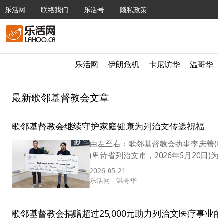
乐活网
联络我们
乐活号
隐私政策
乐活网
伊朗危机
卡尼访华
温哥华
最新歌邻基督教会文章
歌邻基督教会继续守护家庭健康为列治文传递祝福
由左至右：歌邻基督教会执事李庆善(H
(卑诗省列治文市，2026年5月20日
2026-05-21
乐活网
-
温哥华
歌邻基督教会捐赠超过25,000元助力列治文医疗事业