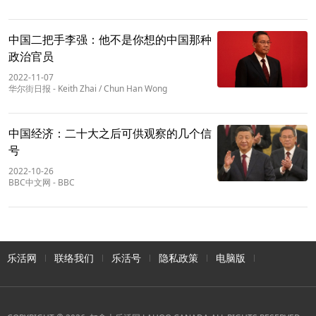
中国二把手李强：他不是你想的中国那种
政治官员
2022-11-07
华尔街日报
-
Keith Zhai / Chun Han Wong
中国经济：二十大之后可供观察的几个信
号
2022-10-26
BBC中文网
-
BBC
乐活网
联络我们
乐活号
隐私政策
电脑版