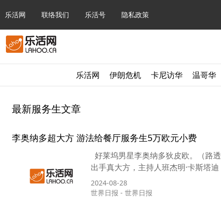
乐活网
联络我们
乐活号
隐私政策
乐活网
伊朗危机
卡尼访华
温哥华
最新服务生文章
李奥纳多超大方 游法给餐厅服务生5万欧元小费
好莱坞男星李奥纳多狄皮欧。（路透） 身
出手真大方，主持人班杰明·卡斯塔迪（Benj
2024-08-28
世界日报
-
世界日报