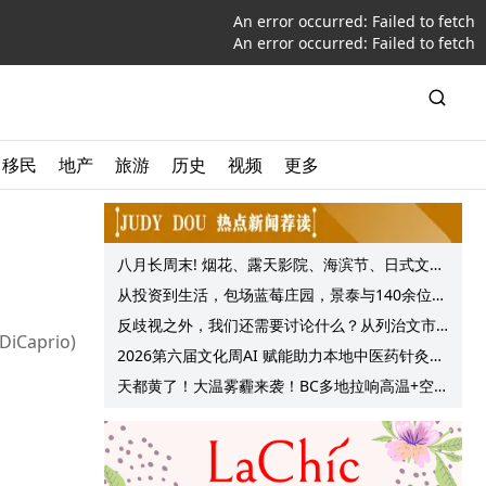
An error occurred:
Failed to fetch
An error occurred:
Failed to fetch
移民
地产
旅游
历史
视频
更多
八月长周末! 烟花、露天影院、海滨节、日式文化
节庆, 大温哥华各种精彩活动上线!
从投资到生活，包场蓝莓庄园，景泰与140余位客
户共享夏日”莓”好时光
反歧视之外，我们还需要讨论什么？从列治文市
aprio)
议会一项动议谈起
2026第六届文化周AI 赋能助力本地中医药针灸服
务提质升级
天都黄了！大温雾霾来袭！BC多地拉响高温+空气
质量预警 最高可达35°C！