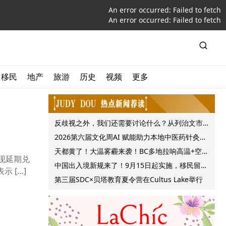
An error occurred:
Failed to fetch
An error occurred:
Failed to fetch
移民
地产
旅游
历史
视频
更多
反歧视之外，我们还需要讨论什么？从列治文市
议会一项动议谈起
2026第六届文化周AI 赋能助力本地中医药针灸服
务提质升级
天都黄了！大温雾霾来袭！BC多地拉响高温+空气
现延期兑
质量预警 最高可达35°C！
中国出入境新规来了！9月15日起实施，移民留学
 […]
中介迎来最强监管！
第三届SDC×贝塔教育夏令营在Cultus Lake举行