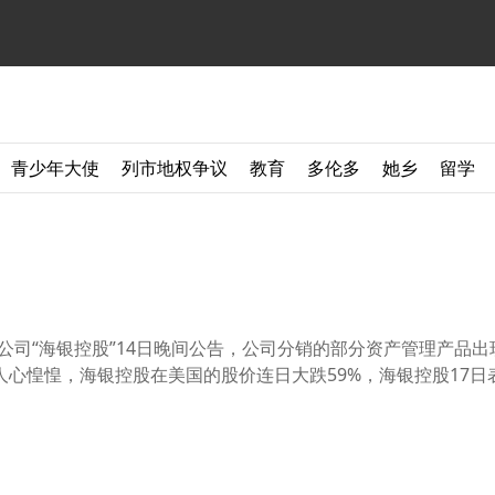
青少年大使
列市地权争议
教育
多伦多
她乡
留学
理公司“海银控股”14日晚间公告，公司分销的部分资产管理产品出
心惶惶，海银控股在美国的股价连日大跌59%，海银控股17日表示