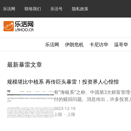
乐活网
联络我们
乐活号
隐私政策
乐活网
伊朗危机
卡尼访华
温哥华
最新暴雷文章
规模堪比中植系 再传巨头暴雷！投资界人心惶惶
有“海银系”之称、中国第3大财富管
付的赎回问题。消息传出，许多投资人
2023-12-19
上报
-
上报