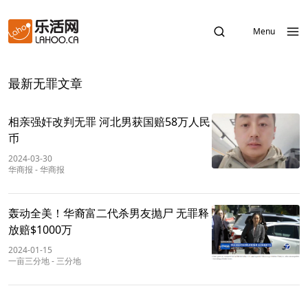
Menu
最新无罪文章
相亲强奸改判无罪 河北男获国赔58万人民
币
2024-03-30
华商报
-
华商报
轰动全美！华裔富二代杀男友抛尸 无罪释
放赔$1000万
2024-01-15
一亩三分地
-
三分地