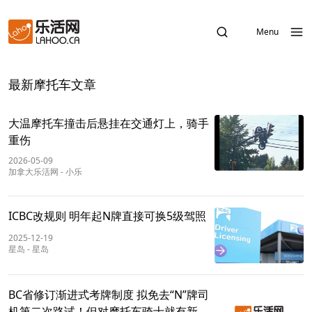
Menu
最新摩托车文章
大温摩托车撞击后悬挂在交通灯上，骑手
重伤
2026-05-09
加拿大乐活网
-
小乐
ICBC改规则 明年起N牌直接可换5级驾照
2025-12-19
星岛
-
星岛
BC省修订渐进式考牌制度 拟免去“N”牌司
机第二次路试！但对摩托车骑士就有新要