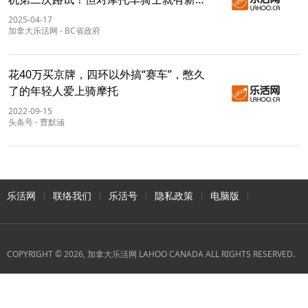
求
2025-04-17
加拿大乐活网
-
BC省政府
花40万买京牌，四环以外搞“赛车”，憋久
了的年轻人爱上骑摩托
2022-09-15
头条号
-
曹默涵
乐活网
联络我们
乐活号
隐私政策
电脑版
COPYRIGHT © 2026, 加拿大乐活网 LAHOO CANADA ALL RIGHTS RESERVED.