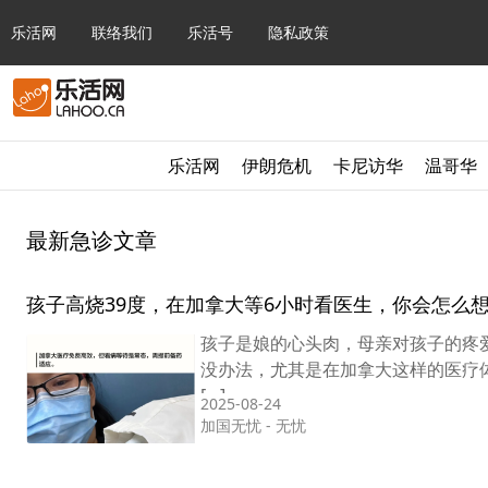
乐活网
联络我们
乐活号
隐私政策
乐活网
伊朗危机
卡尼访华
温哥华
最新急诊文章
孩子高烧39度，在加拿大等6小时看医生，你会怎么
孩子是娘的心头肉，母亲对孩子的疼
没办法，尤其是在加拿大这样的医疗
[…]
2025-08-24
加国无忧
-
无忧