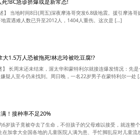
入死!BC急诊挤爆或是新常态!
综述】 当地时间8日(周五)深夜摩洛哥突发6.8级地震。援引摩洛哥
震遇难人数已升至2012人，1404人重伤。这次是 […]
拿大1.5万人恐被拖死!林志玲被吃豆腐!?
且综述】 长周末还未结束，渥太华和蒙特利尔就接连爆发情况：先
 嫌疑人至今仍未找到。周日晚，一名22岁男子在蒙特利尔一处 [
满！接种率不足20%
的6岁孩子竟被夺去了生命，不但孩子的父母难以接受，就连整
生在加拿大全国各地的儿童医院人满为患、手忙脚乱应对儿童流