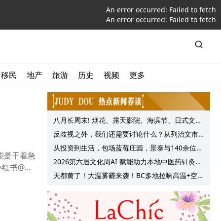
An error occurred:
Failed to fetch
An error occurred:
Failed to fetch
移民
地产
旅游
历史
视频
更多
八月长周末! 烟花、露天影院、海滨节、日式文化
节庆, 大温哥华各种精彩活动上线!
反歧视之外，我们还需要讨论什么？从列治文市
议会一项动议谈起
从投资到生活，包场蓝莓庄园，景泰与140余位客
能是干着急
户共享夏日”莓”好时光
2026第六届文化周AI 赋能助力本地中医药针灸服
小红书@燕
务提质升级
天都黄了！大温雾霾来袭！BC多地拉响高温+空气
质量预警 最高可达35°C！