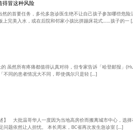
值得冒这种风险
当然的首要任务，多伦多急诊医生绝不让自己孩子参加哪些危险
从跳板上完美入水，或在后院和邻家小孩比拼蹦床花式……孩子的一 [
abay上的 虽然所有疼痛都值得认真对待，但专家告诉「哈登邮报」(Huff
「不同的患者情况大不同，即使偶尔只是轻 […]
且综述】 大批温哥华人一度因为当地高房价而搬离城市中心，选择
问题依然让人担忧。 本长周末，BC省再次发生急诊室 […]