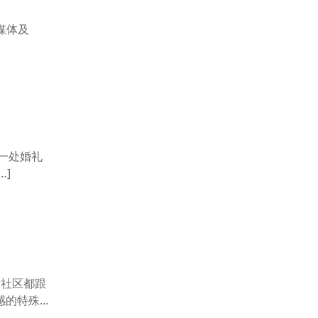
媒体及
是一处婚礼
…]
个社区都跟
感的特殊时