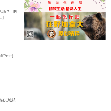
活动？ 图
…]
Post)，
在BC城镇