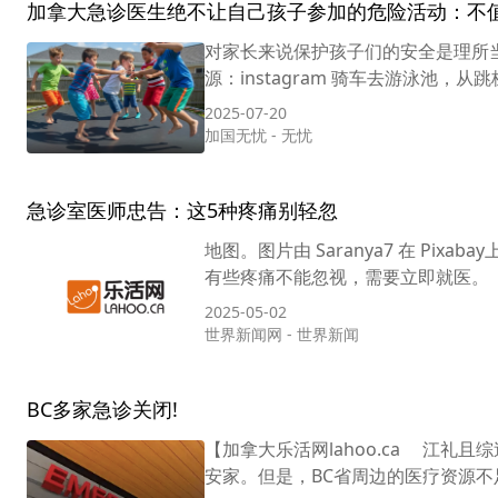
加拿大急诊医生绝不让自己孩子参加的危险活动：不
对家长来说保护孩子们的安全是理所
源：instagram 骑车去游泳池，
2025-07-20
加国无忧
-
无忧
急诊室医师忠告：这5种疼痛别轻忽
地图。图片由 Saranya7 在 Pix
有些疼痛不能忽视，需要立即就医。 
2025-05-02
世界新闻网
-
世界新闻
BC多家急诊关闭!
【加拿大乐活网lahoo.ca 江礼
安家。但是，BC省周边的医疗资源不足