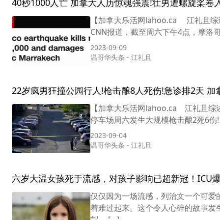
40秒1000人亡 加拿大人历惊魂强震!壮男遭螺旋桨卷
【加拿大乐活网lahoo.ca 江礼且
CNN报道，截至周六下午4点，摩洛哥地
2023-09-09
温哥华头条
-
江礼且
22岁疯男狂撞公园行人!枪击酿8人死伤!急诊排2天 加
【加拿大乐活网lahoo.ca 江礼
停车场周六发生大规模枪击酿2死6伤!
2023-09-04
温哥华头条
-
江礼且
六岁大温女孩死于流感，对孩子影响已超新冠！ICU爆
仅仅因为一场流感，列治文一个可爱
着难过起来。这个令人心碎的故事发
刻。 […]