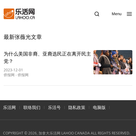
Menu
最新张薇光文章
为什么美国非裔、亚裔选民正在离开民主
党？
2023-12-01
侨报网
-
侨报网
乐活网
联络我们
乐活号
隐私政策
电脑版
COPYRIGHT © 2026, 加拿大乐活网 LAHOO CANADA ALL RIGHTS RESERVED.