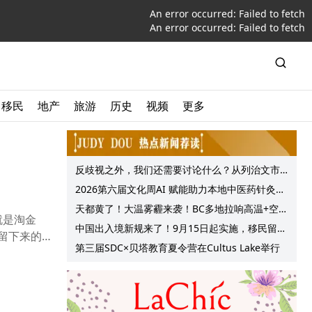
An error occurred:
Failed to fetch
An error occurred:
Failed to fetch
移民
地产
旅游
历史
视频
更多
反歧视之外，我们还需要讨论什么？从列治文市
议会一项动议谈起
2026第六届文化周AI 赋能助力本地中医药针灸服
务提质升级
天都黄了！大温雾霾来袭！BC多地拉响高温+空气
就是淘金
质量预警 最高可达35°C！
中国出入境新规来了！9月15日起实施，移民留学
留下来的
中介迎来最强监管！
第三届SDC×贝塔教育夏令营在Cultus Lake举行