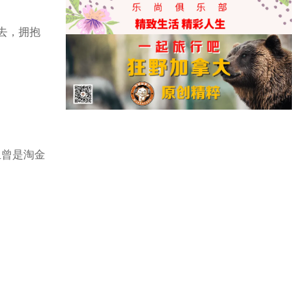
过去，拥抱
里曾是淘金