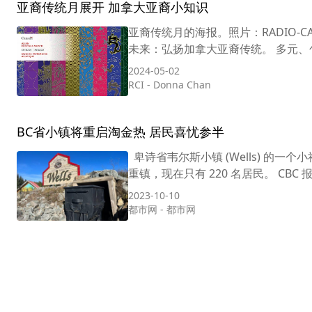
亚裔传统月展开 加拿大亚裔小知识
亚裔传统月的海报。照片：RADIO-
未来：弘扬加拿大亚裔传统。 多元、包容
2024-05-02
RCI
-
Donna Chan
BC省小镇将重启淘金热 居民喜忧参半
卑诗省韦尔斯小镇 (Wells) 的
重镇，现在只有 220 名居民。 CBC 
2023-10-10
都市网
-
都市网