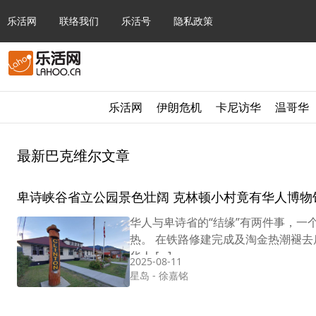
乐活网
联络我们
乐活号
隐私政策
乐活网
伊朗危机
卡尼访华
温哥华
最新巴克维尔文章
卑诗峡谷省立公园景色壮阔 克林顿小村竟有华人博物
华人与卑诗省的“结缘”有两件事，
热。 在铁路修建完成及淘金热潮褪
华人 […]
2025-08-11
星岛
-
徐嘉铭