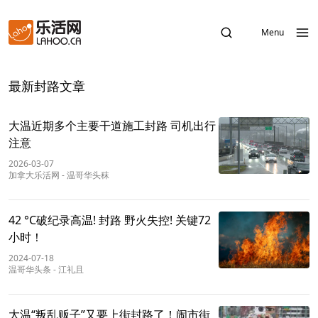
Menu
最新封路文章
大温近期多个主要干道施工封路 司机出行
注意
2026-03-07
加拿大乐活网
-
温哥华头秣
42 °C破纪录高温! 封路 野火失控! 关键72
小时！
2024-07-18
温哥华头条
-
江礼且
大温“叛乱贩子”又要上街封路了！闹市街