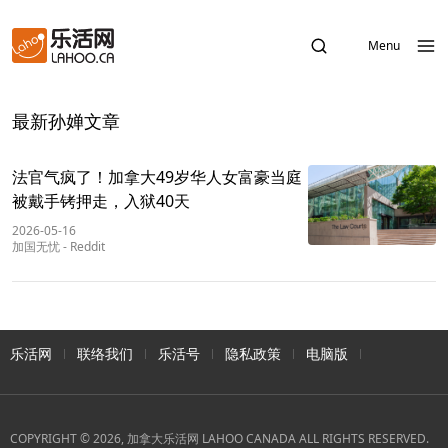
Menu
最新孙婵文章
法官气疯了！加拿大49岁华人女富豪当庭
被戴手铐押走，入狱40天
2026-05-16
加国无忧
-
Reddit
乐活网
联络我们
乐活号
隐私政策
电脑版
COPYRIGHT © 2026, 加拿大乐活网 LAHOO CANADA ALL RIGHTS RESERVED.