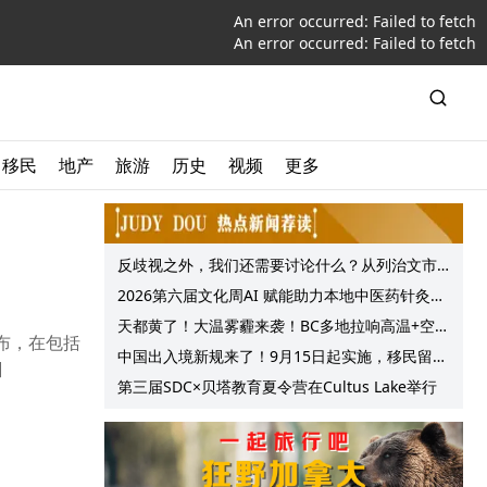
An error occurred:
Failed to fetch
An error occurred:
Failed to fetch
移民
地产
旅游
历史
视频
更多
反歧视之外，我们还需要讨论什么？从列治文市
议会一项动议谈起
2026第六届文化周AI 赋能助力本地中医药针灸服
务提质升级
天都黄了！大温雾霾来袭！BC多地拉响高温+空气
宣布，在包括
质量预警 最高可达35°C！
中国出入境新规来了！9月15日起实施，移民留学
]
中介迎来最强监管！
第三届SDC×贝塔教育夏令营在Cultus Lake举行