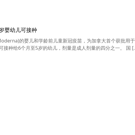
5岁婴幼儿可接种
oderna)的婴儿和学龄前儿童新冠疫苗，为加拿大首个获批用
接种给6个月至5岁的幼儿，剂量是成人剂量的四分之一。 国 […