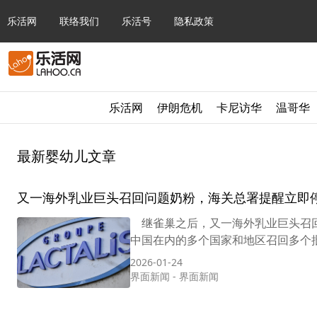
乐活网
联络我们
乐活号
隐私政策
乐活网
伊朗危机
卡尼访华
温哥华
最新婴幼儿文章
又一海外乳业巨头召回问题奶粉，海关总署提醒立即
继雀巢之后，又一海外乳业巨头召回问题
中国在内的多个国家和地区召回多个批
2026-01-24
界面新闻
-
界面新闻