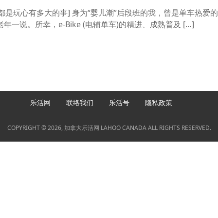
其余都是玩心有多大的事] 身为“婴儿潮”后段班的我，曾是单车热爱
说。所幸，e-Bike (电辅单车)的精进、成熟普及 […]
乐活网
联络我们
乐活号
隐私政策
COPYRIGHT © 2026, 加拿大乐活网 LAHOO CANADA ALL RIGHTS RESERVED.