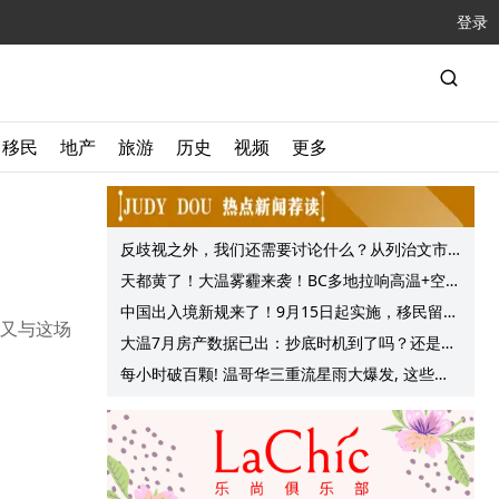
登录
移民
地产
旅游
历史
视频
更多
反歧视之外，我们还需要讨论什么？从列治文市
议会一项动议谈起
天都黄了！大温雾霾来袭！BC多地拉响高温+空气
质量预警 最高可达35°C！
中国出入境新规来了！9月15日起实施，移民留学
但又与这场
中介迎来最强监管！
大温7月房产数据已出：抄底时机到了吗？还是再
等等？他们这么建议的
每小时破百颗! 温哥华三重流星雨大爆发, 这些最
佳观赏地点提前收藏!