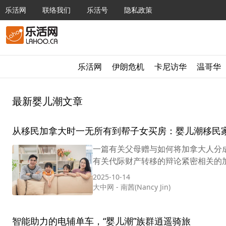
乐活网
联络我们
乐活号
隐私政策
乐活网
伊朗危机
卡尼访华
温哥华
最新婴儿潮文章
从移民加拿大时一无所有到帮子女买房：婴儿潮移民
一篇有关父母赠与如何将加拿大人分成
有关代际财产转移的辩论紧密相关的加国经历。 Wh
2025-10-14
大中网
-
南茜(Nancy Jin)
智能助力的电辅单车，“婴儿潮”族群逍遥骑旅