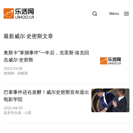
Menu
最新威尔·史密斯文章
奥斯卡“掌掴事件”一年后，克里斯·洛克回
击威尔·史密斯
2023-03-06
侨报网
-
张晓萌
巴掌事件还在发酵！威尔史密斯宣布退出
电影学院
2022-04-03
温哥华头条
-
小星