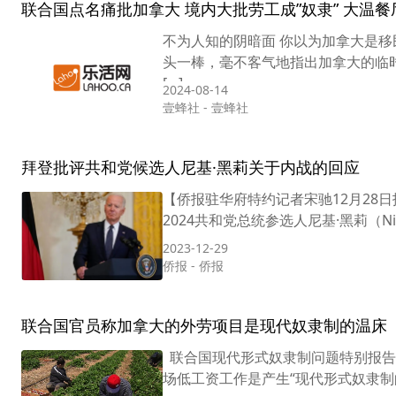
联合国点名痛批加拿大 境内大批劳工成”奴隶” 大温
不为人知的阴暗面 你以为加拿大是移
头一棒，毫不客气地指出加拿大的临时
[…]
2024-08-14
壹蜂社
-
壹蜂社
拜登批评共和党候选人尼基·黑莉关于内战的回应
【侨报驻华府特约记者宋驰12月28
2024共和党总统参选人尼基·黑莉（Ni
2023-12-29
侨报
-
侨报
联合国官员称加拿大的外劳项目是现代奴隶制的温床
联合国现代形式奴隶制问题特别报告员小
场低工资工作是产生“现代形式奴隶制的