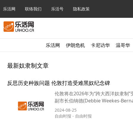
乐活网
联络我们
乐活号
隐私政策
乐活网
伊朗危机
卡尼访华
温哥华
最新奴隶制文章
反思历史种族问题 伦敦打造受难黑奴纪念碑
伦敦将在2026年为“跨大西洋奴隶
副市长伯纳德(Debbie Weekes-B
2024-08-25
自由时报
-
自由时报