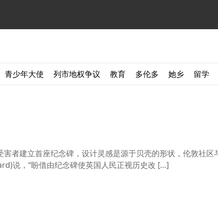
青少年大使
列市地权争议
教育
多伦多
她乡
留学
制”受害者建立首座纪念碑，设计灵感是源于贝壳的形状，伦敦社区
ernard)说，“盼借由纪念碑使英国人民正视历史改 […]