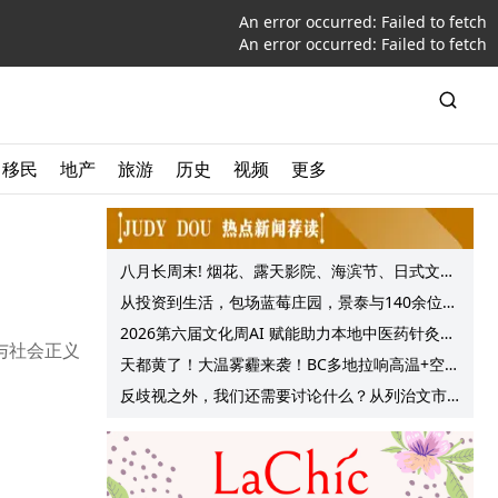
An error occurred:
Failed to fetch
An error occurred:
Failed to fetch
移民
地产
旅游
历史
视频
更多
八月长周末! 烟花、露天影院、海滨节、日式文化
节庆, 大温哥华各种精彩活动上线!
从投资到生活，包场蓝莓庄园，景泰与140余位客
户共享夏日”莓”好时光
2026第六届文化周AI 赋能助力本地中医药针灸服
与社会正义
务提质升级
天都黄了！大温雾霾来袭！BC多地拉响高温+空气
质量预警 最高可达35°C！
反歧视之外，我们还需要讨论什么？从列治文市
议会一项动议谈起