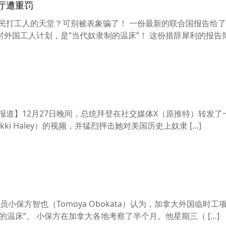
餐厅遭重罚
民打工人的天堂？可别被表象骗了！ 一份最新的联合国报告给
外国工人计划，是“当代奴隶制的温床”！ 这份措辞犀利的报告
日报道】12月27日晚间，总统拜登在社交媒体X（原推特）转发了
kki Haley）的视频，并猛烈抨击她对美国历史上奴隶 […]
保方智也（Tomoya Obokata）认为，加拿大外国临时工
温床”。 小保方在加拿大各地考察了半个月。他星期三（ […]