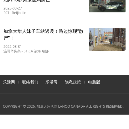
2023-03-27
RCI
-
Beijia Lin
加拿大华人妹子车站遇袭！路边惊现“散
尸”！
2022-03-31
温哥华头条
-
51.CA 谈海 瑞娜
乐活网
联络我们
乐活号
隐私政策
电脑版
COPYRIGHT © 2026, 加拿大乐活网 LAHOO CANADA ALL RIGHTS RESERVED.