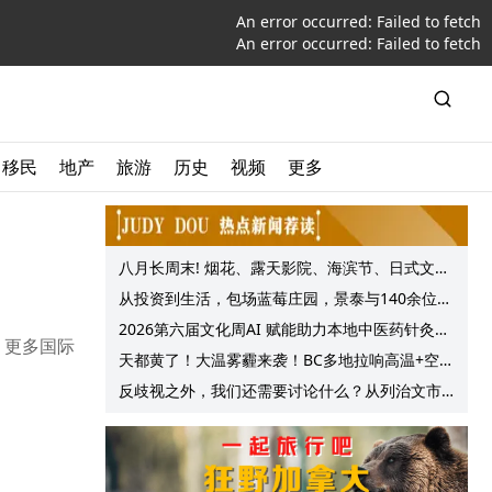
An error occurred:
Failed to fetch
An error occurred:
Failed to fetch
移民
地产
旅游
历史
视频
更多
八月长周末! 烟花、露天影院、海滨节、日式文化
节庆, 大温哥华各种精彩活动上线!
从投资到生活，包场蓝莓庄园，景泰与140余位客
户共享夏日”莓”好时光
2026第六届文化周AI 赋能助力本地中医药针灸服
生效。更多国际
务提质升级
天都黄了！大温雾霾来袭！BC多地拉响高温+空气
质量预警 最高可达35°C！
反歧视之外，我们还需要讨论什么？从列治文市
议会一项动议谈起