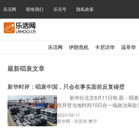
乐活网
联络我们
乐活号
隐私政策
乐活网
伊朗危机
卡尼访华
温哥华
最新唱衰文章
新华时评：唱衰中国，只会在事实面前反复碰壁
新华社北京8月11日电 题：唱
统拜登当地时间10日在一场政治筹款活
2023-08-11
新华网
-
许苏培 樊宇