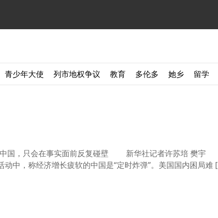
青少年大使
列市地权争议
教育
多伦多
她乡
留学
衰中国，只会在事实面前反复碰壁 新华社记者许苏培 樊宇
动中，称经济增长疲软的中国是“定时炸弹”。美国国内困局难 [