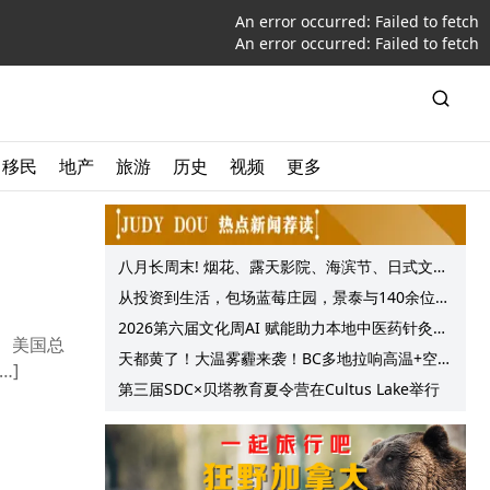
An error occurred:
Failed to fetch
An error occurred:
Failed to fetch
移民
地产
旅游
历史
视频
更多
八月长周末! 烟花、露天影院、海滨节、日式文化
节庆, 大温哥华各种精彩活动上线!
从投资到生活，包场蓝莓庄园，景泰与140余位客
户共享夏日”莓”好时光
2026第六届文化周AI 赋能助力本地中医药针灸服
 美国总
务提质升级
天都黄了！大温雾霾来袭！BC多地拉响高温+空气
…]
质量预警 最高可达35°C！
第三届SDC×贝塔教育夏令营在Cultus Lake举行