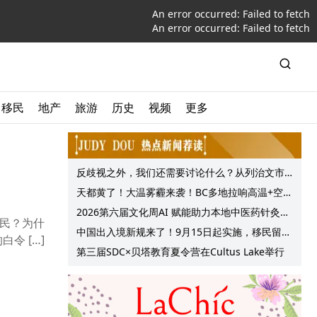
An error occurred:
Failed to fetch
An error occurred:
Failed to fetch
移民
地产
旅游
历史
视频
更多
反歧视之外，我们还需要讨论什么？从列治文市
议会一项动议谈起
天都黄了！大温雾霾来袭！BC多地拉响高温+空气
质量预警 最高可达35°C！
2026第六届文化周AI 赋能助力本地中医药针灸服
住民？为什
务提质升级
中国出入境新规来了！9月15日起实施，移民留学
令 […]
中介迎来最强监管！
第三届SDC×贝塔教育夏令营在Cultus Lake举行