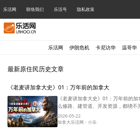
乐活网
联络我们
乐活号
隐私政策
乐活网
伊朗危机
卡尼访华
温哥华
最新原住民历史文章
《老麦讲加拿大史》01：万年前的加拿大
《老麦讲加拿大史》01：万年前的加
么修路、建管道、开发资源，都绕不开
2026-05-22
加拿大乐活网
-
小乐