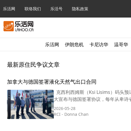
乐活网
联络我们
乐活号
隐私政策
乐活网
伊朗危机
卡尼访华
温哥华
最新原住民争议文章
加拿大与德国签署液化天然气出口合同
克西利西姆斯（Ksi Lisims）码头预
大宣布与德国签署协议，每年从卑诗省
2026-05-28
RCI
-
Donna Chan