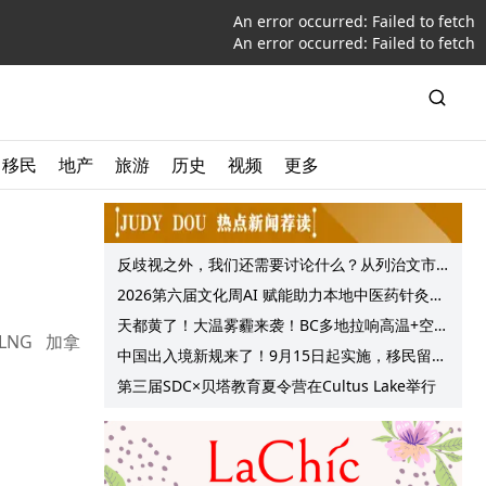
An error occurred:
Failed to fetch
An error occurred:
Failed to fetch
移民
地产
旅游
历史
视频
更多
反歧视之外，我们还需要讨论什么？从列治文市
议会一项动议谈起
2026第六届文化周AI 赋能助力本地中医药针灸服
务提质升级
天都黄了！大温雾霾来袭！BC多地拉响高温+空气
 LNG 加拿
质量预警 最高可达35°C！
中国出入境新规来了！9月15日起实施，移民留学
中介迎来最强监管！
第三届SDC×贝塔教育夏令营在Cultus Lake举行