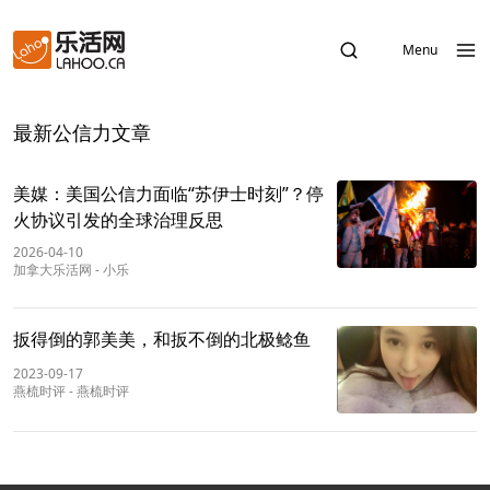
Menu
最新公信力文章
美媒：美国公信力面临“苏伊士时刻”？停
火协议引发的全球治理反思
2026-04-10
加拿大乐活网
-
小乐
扳得倒的郭美美，和扳不倒的北极鲶鱼
2023-09-17
燕梳时评
-
燕梳时评