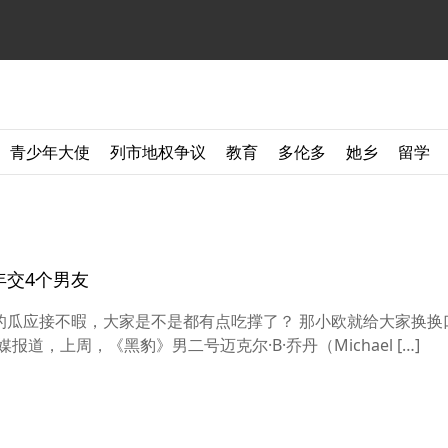
青少年大使
列市地权争议
教育
多伦多
她乡
留学
年交4个男友
几天的瓜应接不暇，大家是不是都有点吃撑了？ 那小欧就给大家换
道，上周，《黑豹》男二号迈克尔·B·乔丹（Michael […]