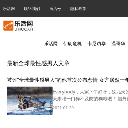
乐活网
联络我们
乐活号
隐私政策
乐活网
伊朗危机
卡尼访华
温哥华
最新全球最性感男人文章
被评“全球最性感男人”的他首次公布恋情 女方居然一
Everybody，大家下午好呀，这
天来吃一口猝不及防的狗粮吧！ 据外媒报
2021-01-20