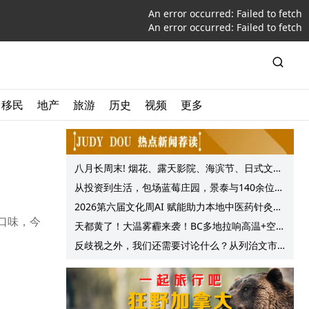
An error occurred:
Failed to fetch
An error occurred:
Failed to fetch
移民
地产
旅游
历史
视频
更多
八月长周末! 烟花、露天影院、海滨节、日式文化
节庆, 大温哥华各种精彩活动上线!
从投资到生活，包场蓝莓庄园，景泰与140余位客
户共享夏日”莓”好时光
2026第六届文化周AI 赋能助力本地中医药针灸服
换口味，今
务提质升级
天都黄了！大温雾霾来袭！BC多地拉响高温+空气
质量预警 最高可达35°C！
反歧视之外，我们还需要讨论什么？从列治文市
议会一项动议谈起