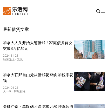
最新借贷文章
加拿大人又开始大笔借钱！家庭债务首次
突破3万亿加元
2024-11-21
加国无忧
-
无忧
加拿大联邦自由党从借钱花 转向加税来花
钱
2024-04-25
大中网
-
环球邮报
危机狂烧：美联储才说没事 小银行存款流