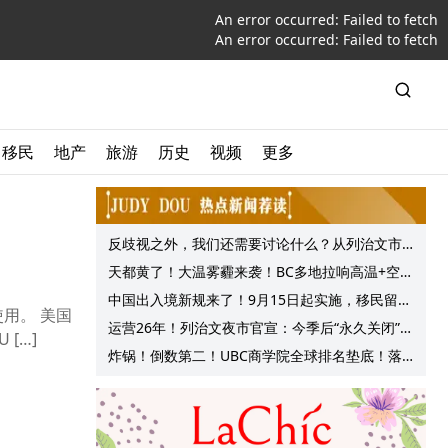
An error occurred:
Failed to fetch
An error occurred:
Failed to fetch
移民
地产
旅游
历史
视频
更多
反歧视之外，我们还需要讨论什么？从列治文市
议会一项动议谈起
天都黄了！大温雾霾来袭！BC多地拉响高温+空气
质量预警 最高可达35°C！
中国出入境新规来了！9月15日起实施，移民留学
用。 美国
中介迎来最强监管！
运营26年！列治文夜市官宣：今季后“永久关闭”！
[…]
9月20日最后一天！网友热议！保守党抛出拯救方
炸锅！倒数第二！UBC商学院全球排名垫底！落
案！
后4所加拿大名校！MBA毕业生近半找不到工作！
网友评论更扎心！