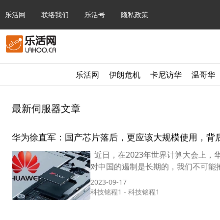
乐活网
联络我们
乐活号
隐私政策
乐活网
伊朗危机
卡尼访华
温哥华
最新伺服器文章
华为徐直军：国产芯片落后，更应该大规模使用，背
近日，在2023年世界计算大会上，
对中国的遏制是长期的，我们不可能抱
2023-09-17
科技铭程1
-
科技铭程1