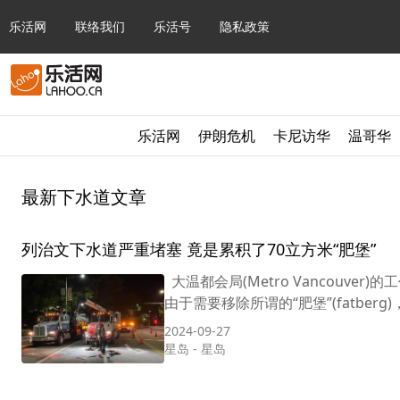
乐活网
联络我们
乐活号
隐私政策
乐活网
伊朗危机
卡尼访华
温哥华
最新下水道文章
列治文下水道严重堵塞 竟是累积了70立方米“肥堡”
大温都会局(Metro Vancouv
由于需要移除所谓的“肥堡”(fatberg)
2024-09-27
星岛
-
星岛