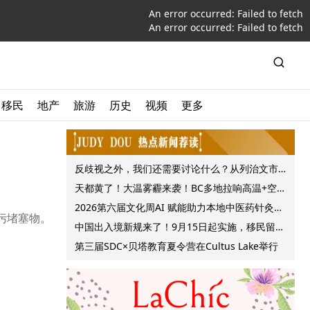
An error occurred:
Failed to fetch
An error occurred:
Failed to fetch
移民
地产
旅游
历史
视频
更多
反歧视之外，我们还需要讨论什么？从列治文市
议会一项动议谈起
天都黄了！大温雾霾来袭！BC多地拉响高温+空气
质量预警 最高可达35°C！
2026第六届文化周AI 赋能助力本地中医药针灸服
油污堵塞物。
务提质升级
中国出入境新规来了！9月15日起实施，移民留学
中介迎来最强监管！
第三届SDC×贝塔教育夏令营在Cultus Lake举行