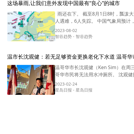
这场暴雨,让我们意外发现中国最有“良心”的城市
雨还在下。 截至8月1日8时，瓢泼大
人遇难，6人失踪。 中国气象局预计，
2023-08-02
智谷趋势
-
智谷趋势
温市长沈观健：若无足够资金更换老化下水道 温哥华
温哥华市长沈观健（Ken Sim）在
哥华市民将无法用水冲厕所。 沈观健
2023-02-24
星岛日报
-
星岛日报