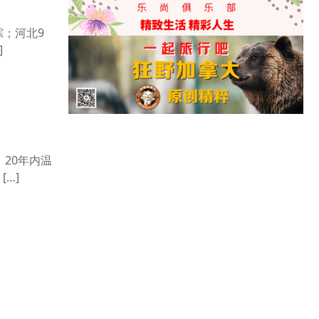
踪；河北9
]
，20年内温
…]