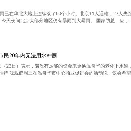
雨已在华北大地上连续泼了60个小时。北京11人遇难，27人失
今天夜间北京大部分地区仍有暴雨到大暴雨。 国家防总、应 […
市民20年内无法用水冲厕
周三（22日）表示，若没有足够的资金来更换温哥华的老化下水道
推特 沈观健周三在温哥华市中心商业促进会的活动说，议会希望 [