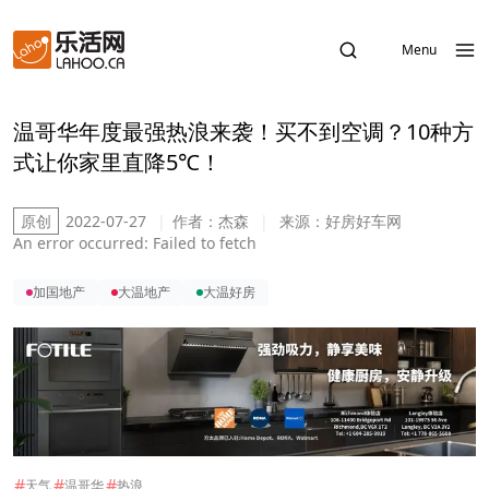
Menu
温哥华年度最强热浪来袭！买不到空调？10种方
式让你家里直降5℃！
原创
2022-07-27
|
作者：
杰森
|
来源：
好房好车网
An error occurred:
Failed to fetch
加国地产
大温地产
大温好房
#
#
#
天气
温哥华
热浪