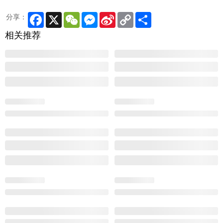
Facebook
X
WeChat
Messenger
Sina
Copy
Share
分享：
Weibo
Link
相关推荐