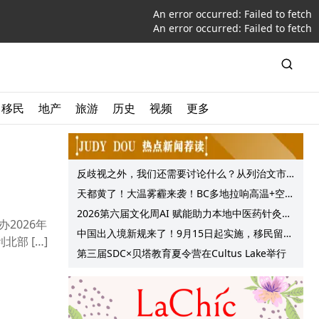
An error occurred:
Failed to fetch
An error occurred:
Failed to fetch
移民
地产
旅游
历史
视频
更多
反歧视之外，我们还需要讨论什么？从列治文市
议会一项动议谈起
天都黄了！大温雾霾来袭！BC多地拉响高温+空气
质量预警 最高可达35°C！
2026第六届文化周AI 赋能助力本地中医药针灸服
2026年
务提质升级
中国出入境新规来了！9月15日起实施，移民留学
部 […]
中介迎来最强监管！
第三届SDC×贝塔教育夏令营在Cultus Lake举行