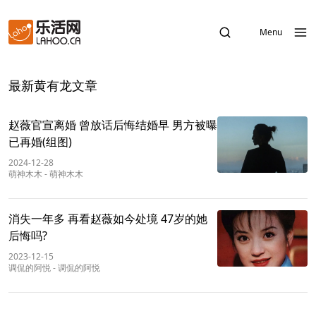
Menu
最新黄有龙文章
赵薇官宣离婚 曾放话后悔结婚早 男方被曝
已再婚(组图)
2024-12-28
萌神木木
-
萌神木木
消失一年多 再看赵薇如今处境 47岁的她
后悔吗?
2023-12-15
调侃的阿悦
-
调侃的阿悦