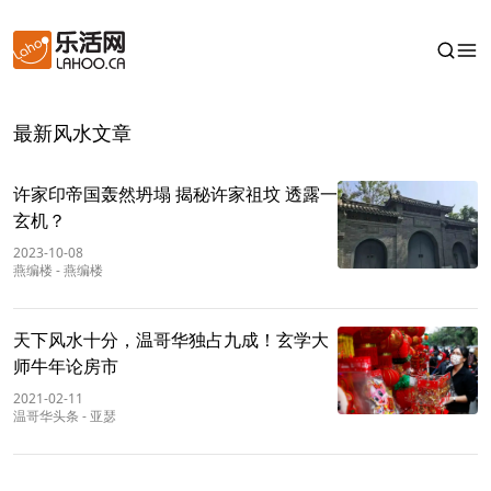
最新风水文章
许家印帝国轰然坍塌 揭秘许家祖坟 透露一
玄机？
2023-10-08
燕编楼
-
燕编楼
天下风水十分，温哥华独占九成！玄学大
师牛年论房市
2021-02-11
温哥华头条
-
亚瑟