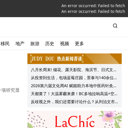
An error occurred:
Failed to fetch
An error occurred:
Failed to fetch
移民
地产
旅游
历史
视频
更多
八月长周末! 烟花、露天影院、海滨节、日式文化
节庆, 大温哥华各种精彩活动上线!
从投资到生活，包场蓝莓庄园，景泰与140余位客
户共享夏日”莓”好时光
2026第六届文化周AI 赋能助力本地中医药针灸服
一项研究显
务提质升级
天都黄了！大温雾霾来袭！BC多地拉响高温+空气
质量预警 最高可达35°C！
反歧视之外，我们还需要讨论什么？从列治文市
议会一项动议谈起