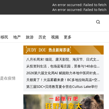
An error occurred:
Failed to fetch
An error occurred:
Failed to fetch
移民
地产
旅游
历史
视频
更多
八月长周末! 烟花、露天影院、海滨节、日式文化
节庆, 大温哥华各种精彩活动上线!
从投资到生活，包场蓝莓庄园，景泰与140余位客
户共享夏日”莓”好时光
2026第六届文化周AI 赋能助力本地中医药针灸服
但是在疫情
务提质升级
天都黄了！大温雾霾来袭！BC多地拉响高温+空气
质量预警 最高可达35°C！
第三届SDC×贝塔教育夏令营在Cultus Lake举行