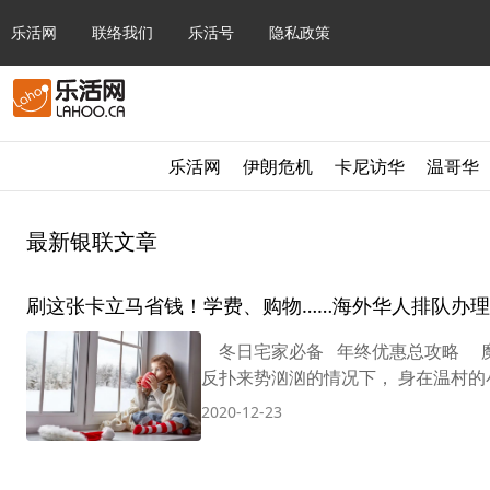
乐活网
联络我们
乐活号
隐私政策
乐活网
伊朗危机
卡尼访华
温哥华
最新银联文章
刷这张卡立马省钱！学费、购物……海外华人排队办
冬日宅家必备 年终优惠总攻略 魔幻
反扑来势汹汹的情况下， 身在温村的小
2020-12-23