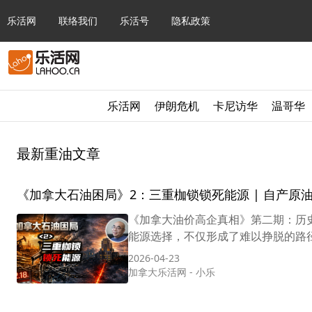
乐活网
联络我们
乐活号
隐私政策
乐活网
伊朗危机
卡尼访华
温哥华
最新重油文章
《加拿大石油困局》2：三重枷锁锁死能源 | 自产
《加拿大油价高企真相》第二期：历史
能源选择，不仅形成了难以挣脱的路径依
2026-04-23
加拿大乐活网
-
小乐