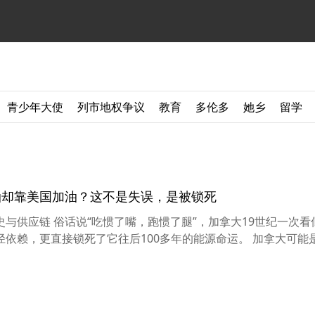
青少年大使
列市地权争议
教育
多伦多
她乡
留学
原油却靠美国加油？这不是失误，是被锁死
与供应链 俗话说“吃惯了嘴，跑惯了腿”，加拿大19世纪一次看似
赖，更直接锁死了它往后100多年的能源命运。 加拿大可能是 