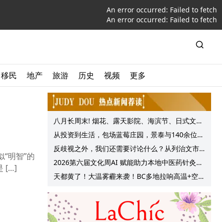
An error occurred:
Failed to fetch
An error occurred:
Failed to fetch
移民
地产
旅游
历史
视频
更多
八月长周末! 烟花、露天影院、海滨节、日式文化
节庆, 大温哥华各种精彩活动上线!
从投资到生活，包场蓝莓庄园，景泰与140余位客
户共享夏日”莓”好时光
反歧视之外，我们还需要讨论什么？从列治文市
“明智”的
议会一项动议谈起
2026第六届文化周AI 赋能助力本地中医药针灸服
[…]
务提质升级
天都黄了！大温雾霾来袭！BC多地拉响高温+空气
质量预警 最高可达35°C！