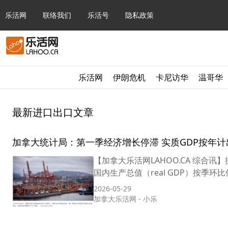
乐活网
联络我们
乐活号
隐私政策
乐活网
伊朗危机
卡尼访华
温哥华
最新进口出口文章
加拿大统计局：第一季经济增长停滞 实质GDP按年
【加拿大乐活网LAHOO.CA 综合讯】据
国内生产总值（real GDP）按季环比
2026-05-29
加拿大乐活网
-
小乐