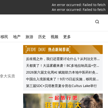
An error occurred:
Failed to fetch
An error occurred:
Failed to fetch
移民
地产
旅游
历史
视频
更多
反歧视之外，我们还需要讨论什么？从列治文市
议会一项动议谈起
天都黄了！大温雾霾来袭！BC多地拉响高温+空气
质量预警 最高可达35°C！
2026第六届文化周AI 赋能助力本地中医药针灸服
度加拿大实质
务提质升级
中国出入境新规来了！9月15日起实施，移民留学
中介迎来最强监管！
第三届SDC×贝塔教育夏令营在Cultus Lake举行