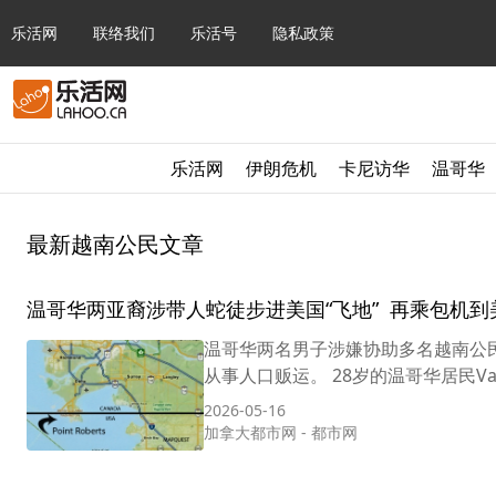
乐活网
联络我们
乐活号
隐私政策
乐活网
伊朗危机
卡尼访华
温哥华
最新越南公民文章
温哥华两亚裔涉带人蛇徒步进美国“飞地” 再乘包机到
温哥华两名男子涉嫌协助多名越南公
从事人口贩运。 28岁的温哥华居民Van P
2026-05-16
加拿大都市网
-
都市网