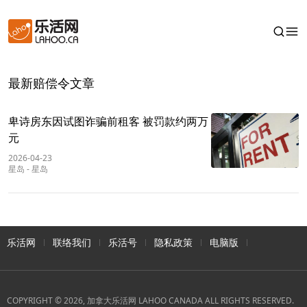
最新赔偿令文章
卑诗房东因试图诈骗前租客 被罚款约两万
元
2026-04-23
星岛
-
星岛
乐活网
联络我们
乐活号
隐私政策
电脑版
COPYRIGHT © 2026, 加拿大乐活网 LAHOO CANADA ALL RIGHTS RESERVED.