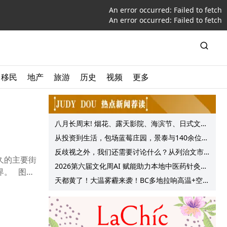
An error occurred:
Failed to fetch
An error occurred:
Failed to fetch
移民
地产
旅游
历史
视频
更多
八月长周末! 烟花、露天影院、海滨节、日式文化
节庆, 大温哥华各种精彩活动上线!
从投资到生活，包场蓝莓庄园，景泰与140余位客
户共享夏日”莓”好时光
反歧视之外，我们还需要讨论什么？从列治文市
久的主要街
议会一项动议谈起
2026第六届文化周AI 赋能助力本地中医药针灸服
界。 图源
务提质升级
天都黄了！大温雾霾来袭！BC多地拉响高温+空气
质量预警 最高可达35°C！