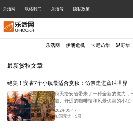
乐活网
联络我们
乐活号
隐私政策
乐活网
伊朗危机
卡尼访华
温哥华
最新赏秋文章
绝美！安省7个小镇最适合赏秋：仿佛走进童话世界
秋天给安省带来了一种全新的魔力，
道、舒适的咖啡馆和风景优美的小径
[…]
2024-09-17
加国无忧
-
S君