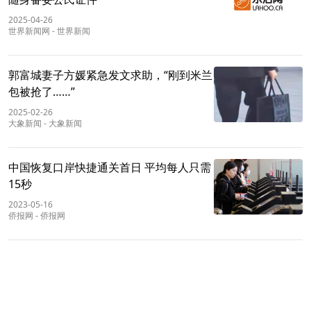
2025-04-26
世界新闻网
-
世界新闻
郭富城妻子方媛紧急发文求助，“刚到米兰
包被抢了……”
2025-02-26
大象新闻
-
大象新闻
中国恢复口岸快捷通关首日 平均每人只需
15秒
2023-05-16
侨报网
-
侨报网